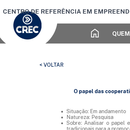
Ir
CENTRO DE REFERÊNCIA EM EMPREEND
para
o
conteúdo
QUEM
< VOLTAR
O papel das cooperati
Situação: Em andamento
Natureza: Pesquisa
Sobre: Analisar o papel 
tradicionais para a promoç